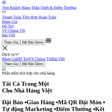
Tem Khách Hàng Thân Thiết & Điểm Thưởng
Thanh Toán Tích Hợp Hoàn Toàn
Bảng Giá
Hỗ Trợ
Về Chúng Tôi
Bài Viết
Tham Gia
Đặt Bản Demo
Dịch vụ
Bảng Giá
Hỗ Trợ
Về Chúng Tôi
Bài Viết
Tham Gia
Đặt Bản Demo
Phần mềm tích hợp cho nhà hàng
Tất Cả
Trong Một
Cho Nhà Hàng Việt
Đặt Bàn
•
Giao Hàng
•
Mã QR Đặt Món
•
Tự động Marketing
•
Điểm Thưởng
•
Kết