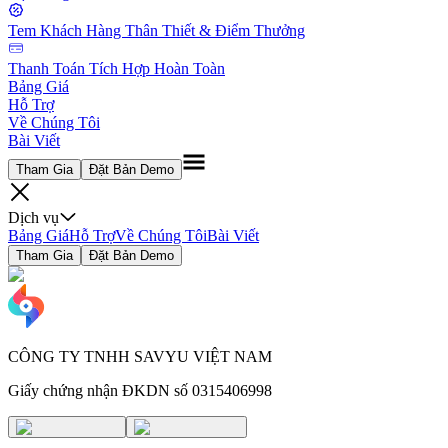
Tem Khách Hàng Thân Thiết & Điểm Thưởng
Thanh Toán Tích Hợp Hoàn Toàn
Bảng Giá
Hỗ Trợ
Về Chúng Tôi
Bài Viết
Tham Gia
Đặt Bản Demo
Dịch vụ
Bảng Giá
Hỗ Trợ
Về Chúng Tôi
Bài Viết
Tham Gia
Đặt Bản Demo
CÔNG TY TNHH SAVYU VIỆT NAM
Giấy chứng nhận ĐKDN số 0315406998