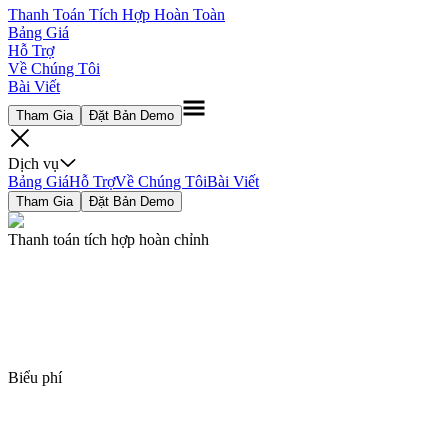
Thanh Toán Tích Hợp Hoàn Toàn
Bảng Giá
Hỗ Trợ
Về Chúng Tôi
Bài Viết
Tham Gia
Đặt Bản Demo
Dịch vụ
Bảng Giá
Hỗ Trợ
Về Chúng Tôi
Bài Viết
Tham Gia
Đặt Bản Demo
Thanh toán tích hợp hoàn chỉnh
Biểu phí
Ứng dụng tự p
Ứng dụng giao đồ ăn khác
Ví dụ: Foo