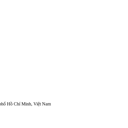
0%
Có
Có
Có
Có
Có
Có
phố Hồ Chí Minh, Việt Nam