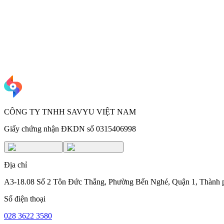
 hoa hồng
25%
0%
g gọi tài xế
Có
Không
nhận thanh toán tự động
Có
Không
vụ khách hàng
Có
Không
àng với người nổi tiếng
Không
Không
u khách hàng & tiếp thị
Không
Có
thưởng/thẻ tích lũy
Không
Không
CÔNG TY TNHH SAVYU VIỆT NAM
Giấy chứng nhận ĐKDN số 0315406998
Địa chỉ
A3-18.08 Số 2 Tôn Đức Thắng, Phường Bến Nghé, Quận 1, Thành 
Số điện thoại
028 3622 3580